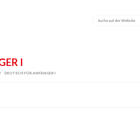
ER I
/
DEUTSCH FÜR ANFÄNGER I