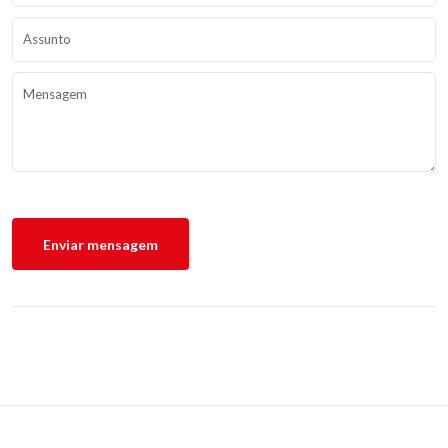
Escola Suíço-Brasileira Schweizerschule São Paulo © 2022 - Todos os