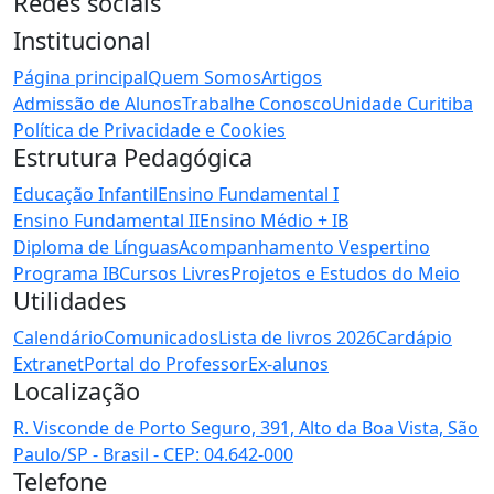
Redes sociais
Institucional
Página principal
Quem Somos
Artigos
Admissão de Alunos
Trabalhe Conosco
Unidade Curitiba
Política de Privacidade e Cookies
Estrutura Pedagógica
Educação Infantil
Ensino Fundamental I
Ensino Fundamental II
Ensino Médio + IB
Diploma de Línguas
Acompanhamento Vespertino
Programa IB
Cursos Livres
Projetos e Estudos do Meio
Utilidades
Calendário
Comunicados
Lista de livros 2026
Cardápio
Extranet
Portal do Professor
Ex-alunos
Localização
R. Visconde de Porto Seguro, 391, Alto da Boa Vista, São
Paulo/SP - Brasil - CEP: 04.642-000
Telefone