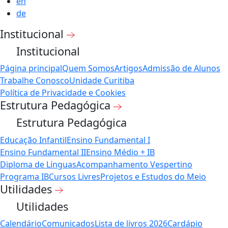
en
de
Institucional
Institucional
Página principal
Quem Somos
Artigos
Admissão de Alunos
Trabalhe Conosco
Unidade Curitiba
Política de Privacidade e Cookies
Estrutura Pedagógica
Estrutura Pedagógica
Educação Infantil
Ensino Fundamental I
Ensino Fundamental II
Ensino Médio + IB
Diploma de Línguas
Acompanhamento Vespertino
Programa IB
Cursos Livres
Projetos e Estudos do Meio
Utilidades
Utilidades
Calendário
Comunicados
Lista de livros 2026
Cardápio