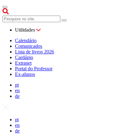
Utilidades
Calendário
Comunicados
Lista de livros 2026
Cardápio
Extranet
Portal do Professor
Ex-alunos
pt
en
de
pt
en
de